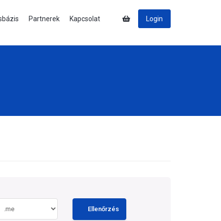
sbázis
Partnerek
Kapcsolat
Login
Ellenőrzés