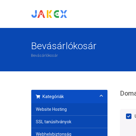
Bevásárlókosár
Bevásárlókosár
Domai
Kategóriák
Website Hosting
SSL tanúsítványok
Webhelybiztonság