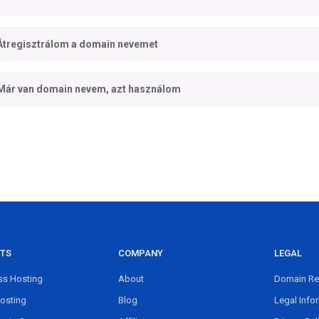
Átregisztrálom a domain nevemet
Már van domain nevem, azt használom
TS
COMPANY
LEGAL
s Hosting
About
Domain Reg
osting
Blog
Legal Info