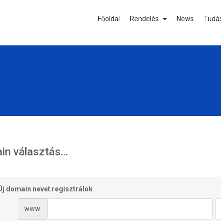
Főoldal
Rendelés
News
Tudá
n választás...
Új domain nevet regisztrálok
www.